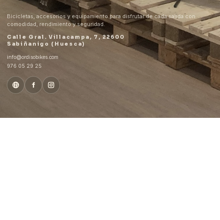
Bicicletas, accesorios y equipamiento para disfrutar de cada salida con
comodidad, rendimiento y seguridad.
Calle Gral. Villacampa, 7, 22600
Sabiñanigo (Huesca)
info@ordisobikes.com
976 05 29 25
GRUPO ORDISO
Vive la
montaña
Copyright © 2022 | Ordiso |
Tyler.com